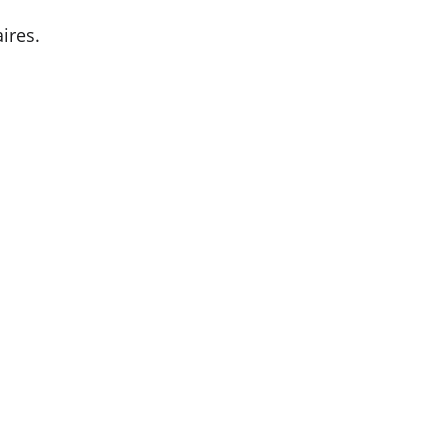
ires.
artement du 
s suivantes: