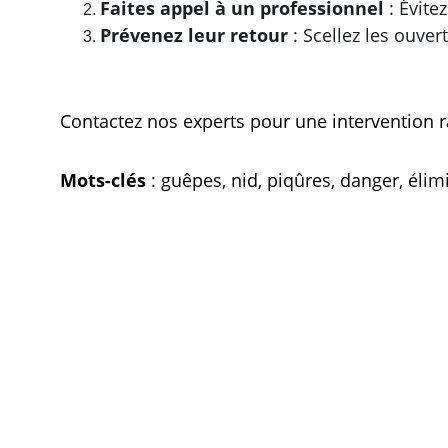
Faites appel à un professionnel
 : Évit
Prévenez leur retour
 : Scellez les ouve
Contactez nos experts pour une intervention r
Mots-clés
 : guêpes, nid, piqûres, danger, élim
Raccourcis :
Contacts
06.95.29.02.38
Accueil
contact@ayaperfec