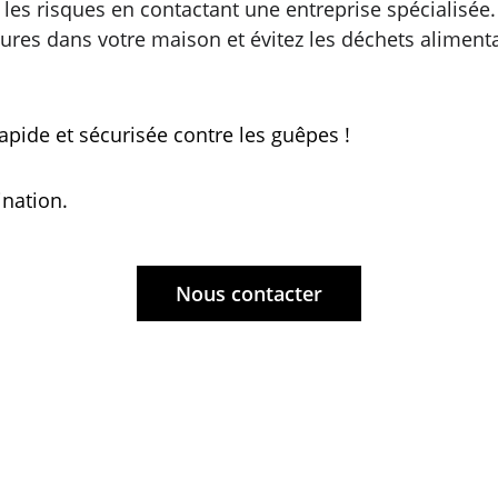
ez les risques en contactant une entreprise spécialisée.
rtures dans votre maison et évitez les déchets alimenta
apide et sécurisée contre les guêpes !
ination.
Nous contacter
Zones d'intervention:
Nous intervenons partout dans le dép
Puy-de-Dôme, notamment dans les ville
t.fr